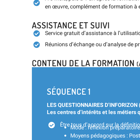
en œuvre, complément de formation à e
ASSISTANCE ET SUIVI
Service gratuit d’assistance à l’utilisa
Réunions d’échange ou d’analyse de p
CONTENU DE LA FORMATION
(
SÉQUENCE 1
LES QUESTIONNAIRES D’INFORIZON (
Les centres d’intérêts et les métiers 
Être tous d’accord sur la définitio
Mode : réflexion préparatoire
Moyens pédagogiques : Post-i