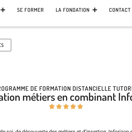
SE FORMER
LA FONDATION
CONTACT
ES
ROGRAMME DE FORMATION DISTANCIELLE TUTOR
ation métiers en combinant Info





oi, de découverte des métiers et d’insertion, Inforizon est