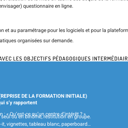
nvisager) questionnaire en ligne.
tion et au paramétrage pour les logiciels et pour la platefo
ratiques organisées sur demande.
AVEC LES OBJECTIFS PÉDAGOGIQUES INTERMÉDIAIR
REPRISE DE LA FORMATION INITIALE)
qui s’y rapportent
n : « Qu’est-ce qu’un centre d’intérêt ? »
 seul ou en binôme, restitution en groupe.
t, vignettes, tableau blanc, paperboard…