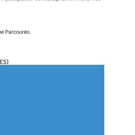
rme Parcouréo.
ES)