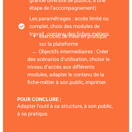
grande diversité de publics, à une
étape de l’accompagnement)
Les paramétrages : accès limité ou
complet, choix des modules de
travail , contenu des fiches métiers.
exercices de mise en pratique
sur la plateforme
→ Objectifs intermédiaires : Créer
des scénarios d’utilisation, choisir le
niveau d’accès aux différents
modules, adapter le contenu de la
fiche-métier à son public, imprimer.
POUR CONCLURE :
Adapter l’outil à sa structure, à son public,
à sa pratique.