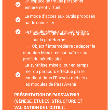
Un espace de travail personnel
entièrement virtuel
Le mode d’accès aux outils proposés
par le conseiller
Le module « Mieux me connaître »
exercices de mise en pratique
sur la plateforme
→ Objectif intermédiaire : adapter le
module « Mieux me connaître » au
profil du bénéficiaire
La synthèse, mise à jour en temps
réel, du parcours effectué par le
candidat dans l’Encyclo-métiers et
les modules de Pass'Avenir
PRÉSENTATION DE PASS’AVENIR
(GENÈSE, ÉTUDES, STRUCTURE ET
VALIDATION DE L’OUTIL) :